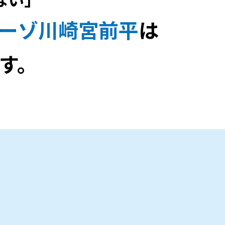
ーゾ川崎宮前平
は
す。