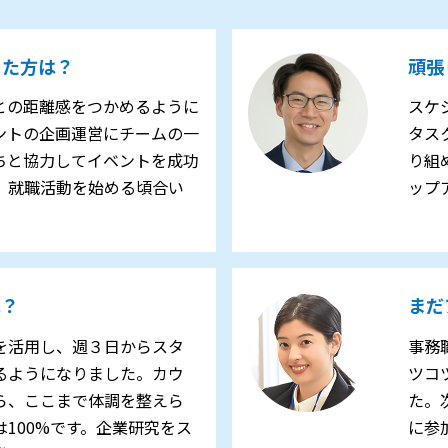
った方は？
頑張
との距離感をつかめるように
スケ
ントの企画運営にチームの一
タス
ちと協力してイベントを成功
り組
、就職活動を始める頃合い
ップ
は？
まだ
を活用し、週３日からスタ
事務
るようになりました。カウ
ツコ
ら、ここまで体調を整えら
た。
100%です。企業研究をス
に参