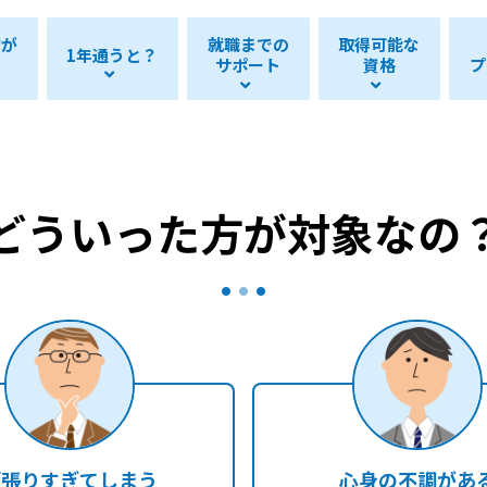
方が
就職までの
取得可能な
1年通うと？
？
サポート
資格
プ
どういった方が対象なの
頑張りすぎてしまう
心身の不調があ