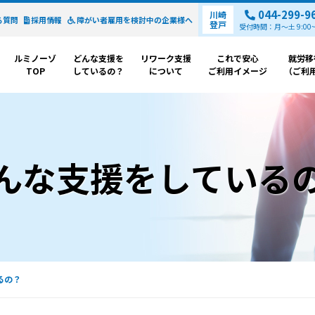
044-299-9
川崎
る質問
採用情報
障がい者雇用を検討中の
企業様へ
登戸
受付時間：月～土 9:00~1
ルミノーゾ
どんな支援を
リワーク支援
これで安心
就労移
TOP
しているの？
について
ご利用イメージ
（ご利
んな支援をしている
るの？