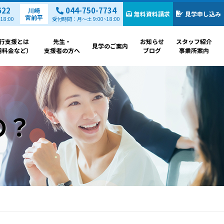
622
044-750-7734
川崎
無料資料請求
見学申し込み
宮前平
8:00
受付時間：月～土 9:00~18:00
行支援とは
先生・
お知らせ
スタッフ紹介
見学のご案内
用料金など）
支援者の方へ
ブログ
事業所案内
の？