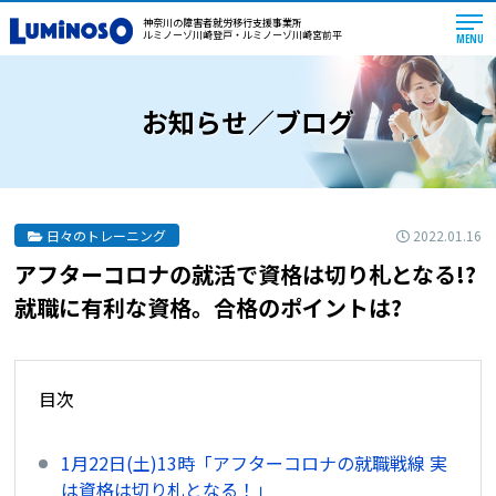
神奈川の障害者就労移行支援事業所
ルミノーゾ川崎登戸・ルミノーゾ川崎宮前平
MENU
お知らせ／ブログ
2022.01.16
日々のトレーニング
アフターコロナの就活で資格は切り札となる!?
就職に有利な資格。合格のポイントは?
目次
1月22日(土)13時「アフターコロナの就職戦線 実
は資格は切り札となる！」