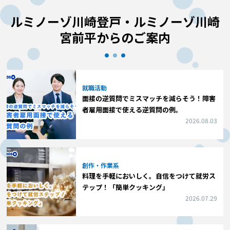
ルミノーゾ川崎登戸・ルミノーゾ川崎
宮前平からのご案内
就職活動
面接の逆質問でミスマッチを減らそう！障害
者雇用面接で使える逆質問の例。
2026.08.03
創作・作業系
料理を手軽においしく。自信をつけて就労ス
テップ！「簡単クッキング」
2026.07.29