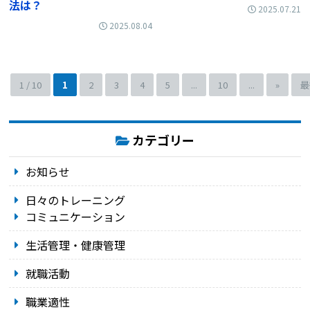
法は？
2025.07.21
2025.08.04
1 / 10
1
2
3
4
5
...
10
...
»
最
カテゴリー
お知らせ
日々のトレーニング
コミュニケーション
生活管理・健康管理
就職活動
職業適性