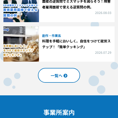
面接の逆質問でミスマッチを減らそう！障害
者雇用面接で使える逆質問の例。
2026.08.03
創作・作業系
料理を手軽においしく。自信をつけて就労ス
テップ！「簡単クッキング」
2026.07.29
一覧へ
事業所案内