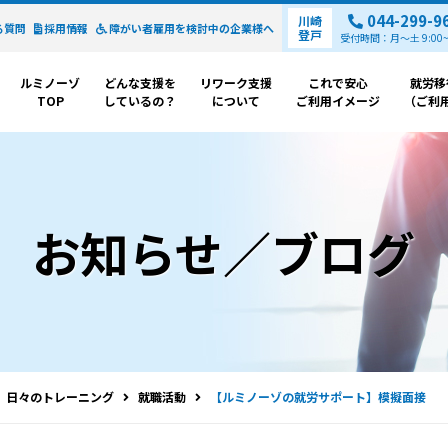
044-299-9
川崎
る質問
採用情報
障がい者雇用を検討中の
企業様へ
登戸
受付時間：月～土 9:00~1
ルミノーゾ
どんな支援を
リワーク支援
これで安心
就労移
TOP
しているの？
について
ご利用イメージ
（ご利
お知らせ／ブログ
日々のトレーニング
就職活動
【ルミノーゾの就労サポート】模擬面接