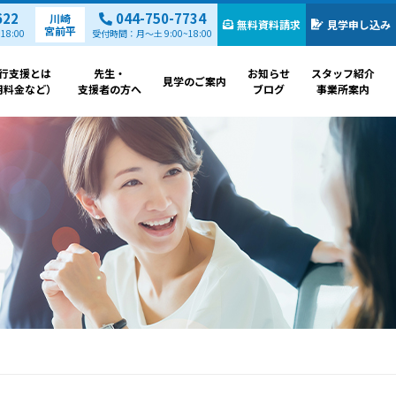
622
044-750-7734
川崎
無料資料請求
見学申し込み
宮前平
8:00
受付時間：月～土 9:00~18:00
行支援とは
先生・
お知らせ
スタッフ紹介
見学のご案内
用料金など）
支援者の方へ
ブログ
事業所案内