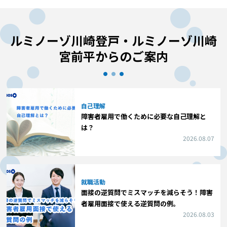
ルミノーゾ川崎登戸・ルミノーゾ川崎
宮前平からのご案内
自己理解
障害者雇用で働くために必要な自己理解と
は？
2026.08.07
就職活動
面接の逆質問でミスマッチを減らそう！障害
者雇用面接で使える逆質問の例。
2026.08.03