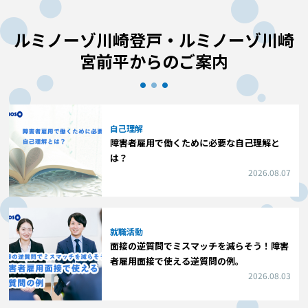
ルミノーゾ川崎登戸・ルミノーゾ川崎
宮前平からのご案内
自己理解
障害者雇用で働くために必要な自己理解と
は？
2026.08.07
就職活動
面接の逆質問でミスマッチを減らそう！障害
者雇用面接で使える逆質問の例。
2026.08.03