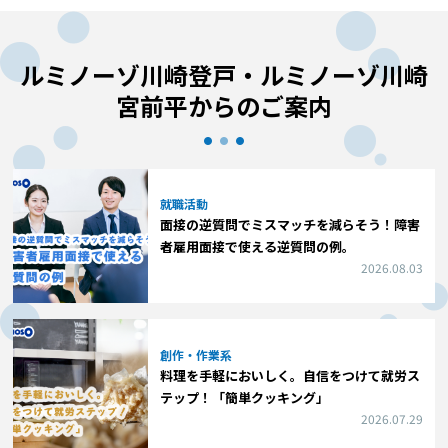
ルミノーゾ川崎登戸・ルミノーゾ川崎
宮前平からのご案内
就職活動
面接の逆質問でミスマッチを減らそう！障害
者雇用面接で使える逆質問の例。
2026.08.03
創作・作業系
料理を手軽においしく。自信をつけて就労ス
テップ！「簡単クッキング」
2026.07.29