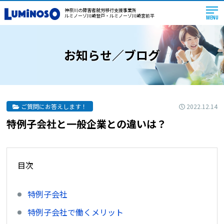
神奈川の障害者就労移行支援事業所
ルミノーゾ川崎登戸・ルミノーゾ川崎宮前平
MENU
お知らせ／ブログ
2022.12.14
ご質問にお答えします！
特例子会社と一般企業との違いは？
目次
特例子会社
特例子会社で働くメリット