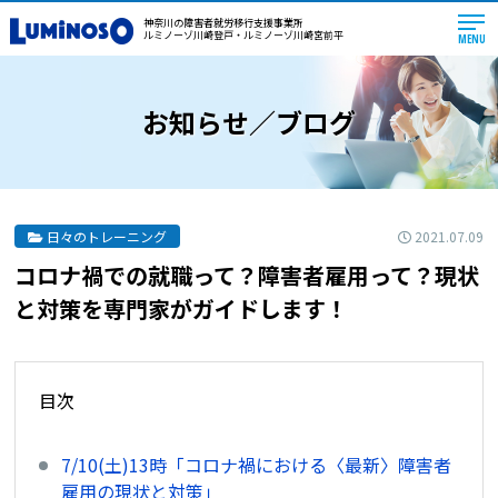
神奈川の障害者就労移行支援事業所
ルミノーゾ川崎登戸・ルミノーゾ川崎宮前平
MENU
お知らせ／ブログ
2021.07.09
日々のトレーニング
コロナ禍での就職って？障害者雇用って？現状
と対策を専門家がガイドします！
目次
7/10(土)13時「コロナ禍における〈最新〉障害者
雇用の現状と対策」