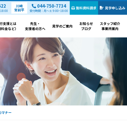
622
044-750-7734
川崎
無料資料請求
見学申し込み
宮前平
8:00
受付時間：月～土 9:00~18:00
行支援とは
先生・
お知らせ
スタッフ紹介
見学のご案内
用料金など）
支援者の方へ
ブログ
事業所案内
のマナー