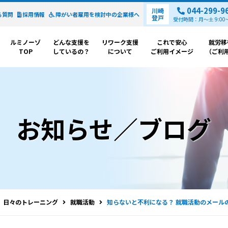
044-299-9
川崎
る質問
採用情報
障がい者雇用を検討中の
企業様へ
登戸
受付時間：月～土 9:00~1
ルミノーゾ
どんな支援を
リワーク支援
これで安心
就労移
TOP
しているの？
について
ご利用イメージ
（ご利
お知らせ／ブログ
日々のトレーニング
就職活動
知らないと不利になる？ 就職活動のメール