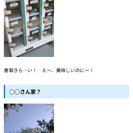
春菊きら―い！ えー、美味しいのにー！
○○さん家？