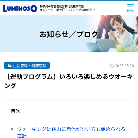
神奈川の障害者就労移行支援事業所
ルミノーゾ川崎登戸・ルミノーゾ川崎宮前平
MENU
お知らせ／ブログ
2025.05.18
生活管理・健康管理
【運動プログラム】いろいろ楽しめるウオーキ
ング
目次
ウォーキングは体力に自信がない方も始められる
運動