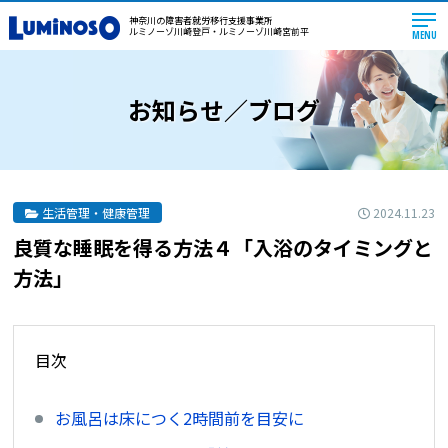
神奈川の障害者就労移行支援事業所
ルミノーゾ川崎登戸・ルミノーゾ川崎宮前平
MENU
お知らせ／ブログ
2024.11.23
生活管理・健康管理
良質な睡眠を得る方法４「入浴のタイミングと
方法」
目次
お風呂は床につく2時間前を目安に