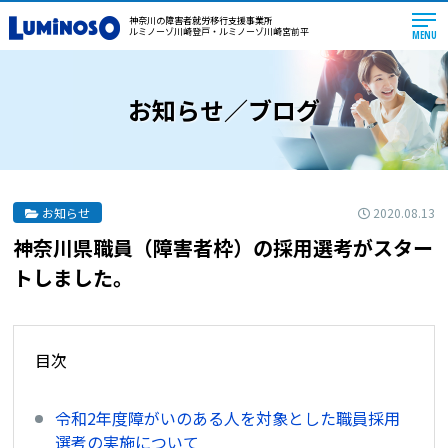
神奈川の障害者就労移行支援事業所
ルミノーゾ川崎登戸・ルミノーゾ川崎宮前平
MENU
お知らせ／ブログ
2020.08.13
お知らせ
神奈川県職員（障害者枠）の採用選考がスター
トしました。
目次
令和2年度障がいのある人を対象とした職員採用
選考の実施について