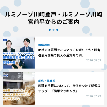
ルミノーゾ川崎登戸・ルミノーゾ川崎
宮前平からのご案内
就職活動
面接の逆質問でミスマッチを減らそう！障害
者雇用面接で使える逆質問の例。
2026.08.03
創作・作業系
料理を手軽においしく。自信をつけて就労ス
テップ！「簡単クッキング」
2026.07.29