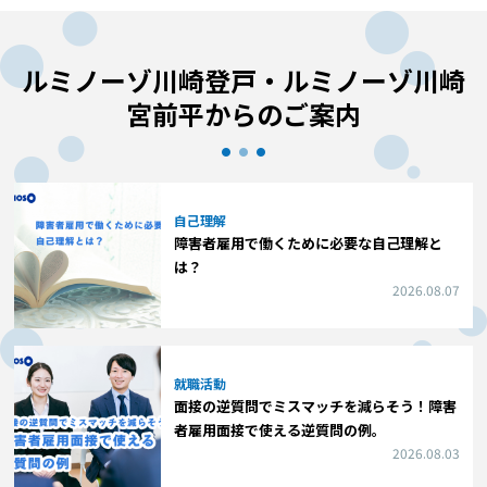
ルミノーゾ川崎登戸・ルミノーゾ川崎
宮前平からのご案内
自己理解
障害者雇用で働くために必要な自己理解と
は？
2026.08.07
就職活動
面接の逆質問でミスマッチを減らそう！障害
者雇用面接で使える逆質問の例。
2026.08.03