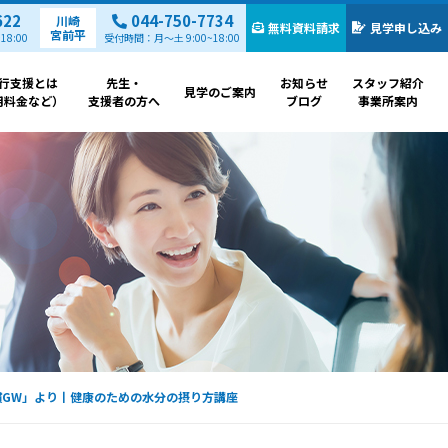
622
044-750-7734
川崎
無料資料請求
見学申し込み
宮前平
8:00
受付時間：月～土 9:00~18:00
行支援とは
先生・
お知らせ
スタッフ紹介
見学のご案内
用料金など）
支援者の方へ
ブログ
事業所案内
慣GW」より丨健康のための水分の摂り方講座