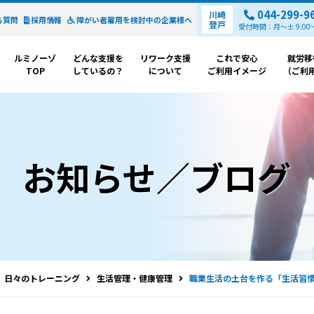
044-299-9
川崎
る質問
採用情報
障がい者雇用を検討中の
企業様へ
登戸
受付時間：月～土 9:00~1
ルミノーゾ
どんな支援を
リワーク支援
これで安心
就労移
TOP
しているの？
について
ご利用イメージ
（ご利
お知らせ／ブログ
日々のトレーニング
生活管理・健康管理
職業生活の土台を作る「生活習