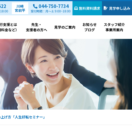
622
044-750-7734
川崎
無料資料請求
見学申し込み
宮前平
8:00
受付時間：月～土 9:00~18:00
行支援とは
先生・
お知らせ
スタッフ紹介
見学のご案内
用料金など）
支援者の方へ
ブログ
事業所案内
の上げ方「人生好転セミナー」