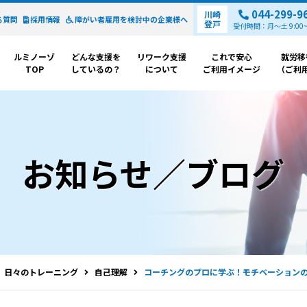
044-299-9
川崎
る質問
採用情報
障がい者雇用を検討中の
企業様へ
登戸
受付時間：月～土 9:00~1
ルミノーゾ
どんな支援を
リワーク支援
これで安心
就労移
TOP
しているの？
について
ご利用イメージ
（ご利
お知らせ／ブログ
日々のトレーニング
自己理解
コーチングのプロに学ぶ！モチベーション