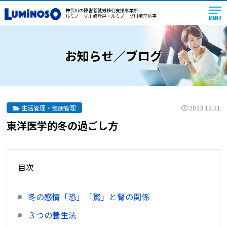
神奈川の障害者就労移行支援事業所
ルミノーゾ川崎登戸・ルミノーゾ川崎宮前平
MENU
お知らせ／ブログ
2023.12.31
生活管理・健康管理
東洋医学的冬の過ごし方
目次
冬の感情「恐」「驚」と腎の関係
３つの養生法