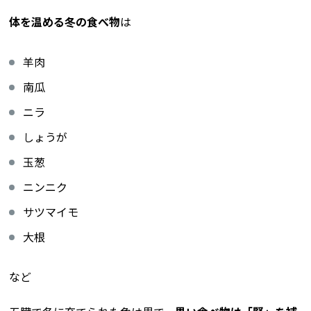
体を温める冬の食べ物
は
羊肉
南瓜
ニラ
しょうが
玉葱
ニンニク
サツマイモ
大根
など