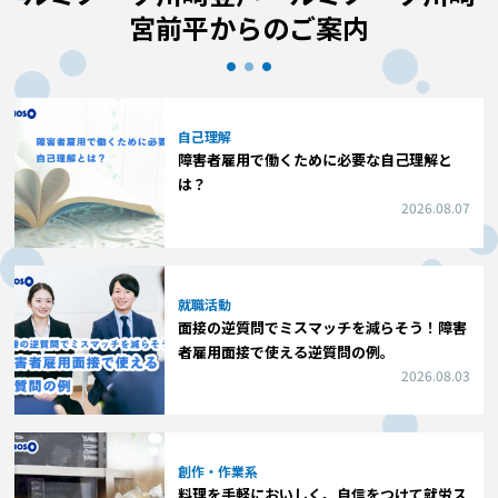
宮前平からのご案内
自己理解
障害者雇用で働くために必要な自己理解と
は？
2026.08.07
就職活動
面接の逆質問でミスマッチを減らそう！障害
者雇用面接で使える逆質問の例。
2026.08.03
創作・作業系
料理を手軽においしく。自信をつけて就労ス