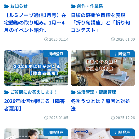
お知らせ
創作・作業系
【ルミノーゾ通信1月号】在
日頃の感謝や目標を表現
宅勤務の取り組み。1月〜4
「折り句講座」と「折り句
月のイベント紹介。
コンテスト」
2026.01.14
2026.01.09
川崎登戸
川崎登戸
ご質問にお答えします！
生活管理・健康管理
2026年は何が起こる【障害
冬季うつとは？原因と対処
者雇用】
法
2026.01.05
2025.12.26
川崎登戸
川崎登戸