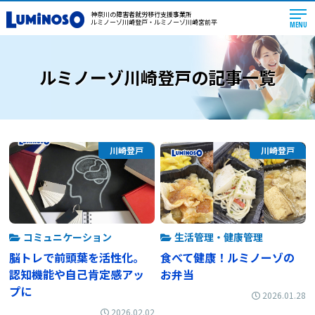
神奈川の障害者就労移行支援事業所
ルミノーゾ川崎登戸・ルミノーゾ川崎宮前平
MENU
ルミノーゾ川崎登戸の記事一覧
川崎登戸
川崎登戸
コミュニケーション
生活管理・健康管理
脳トレで前頭葉を活性化。
食べて健康！ルミノーゾの
認知機能や自己肯定感アッ
お弁当
プに
2026.01.28
2026.02.02