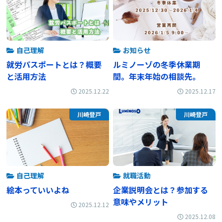
自己理解
お知らせ
就労パスポートとは？概要
ルミノーゾの冬季休業期
と活用方法
間。年末年始の相談先。
2025.12.22
2025.12.17
川崎登戸
川崎登戸
自己理解
就職活動
絵本っていいよね
企業説明会とは？参加する
意味やメリット
2025.12.12
2025.12.08