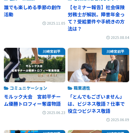
誰でも楽しめる季節の創作
【セミナー報告】社会保険
活動
労務士が解説。障害年金っ
て？受給要件や手続きの方
2025.11.05
法は？
2025.08.04
川崎宮前平
川崎宮前平
コミュニケーション
職業適性
モルック大会 宮前平チー
「とんでもございません」
ム優勝トロフィー奪還物語
は、ビジネス敬語？仕事で
役立つビジネス敬語
2025.06.23
2025.06.09