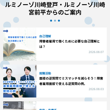
ルミノーゾ川崎登戸・ルミノーゾ川崎
宮前平からのご案内
自己理解
障害者雇用で働くために必要な自己理解と
は？
2026.08.07
就職活動
面接の逆質問でミスマッチを減らそう！障害
者雇用面接で使える逆質問の例。
2026.08.03
創作・作業系