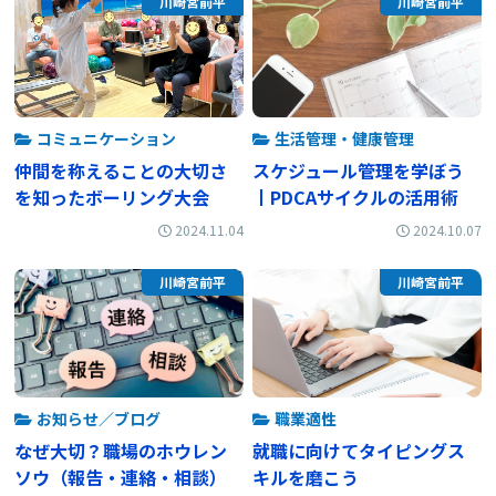
川崎宮前平
川崎宮前平
コミュニケーション
生活管理・健康管理
仲間を称えることの大切さ
スケジュール管理を学ぼう
を知ったボーリング大会
丨PDCAサイクルの活用術
2024.11.04
2024.10.07
川崎宮前平
川崎宮前平
お知らせ／ブログ
職業適性
なぜ大切？職場のホウレン
就職に向けてタイピングス
ソウ（報告・連絡・相談）
キルを磨こう