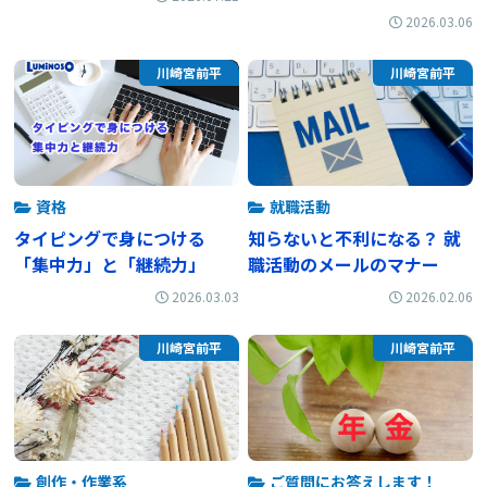
2026.03.06
川崎宮前平
川崎宮前平
資格
就職活動
タイピングで身につける
知らないと不利になる？ 就
「集中力」と「継続力」
職活動のメールのマナー
2026.03.03
2026.02.06
川崎宮前平
川崎宮前平
創作・作業系
ご質問にお答えします！