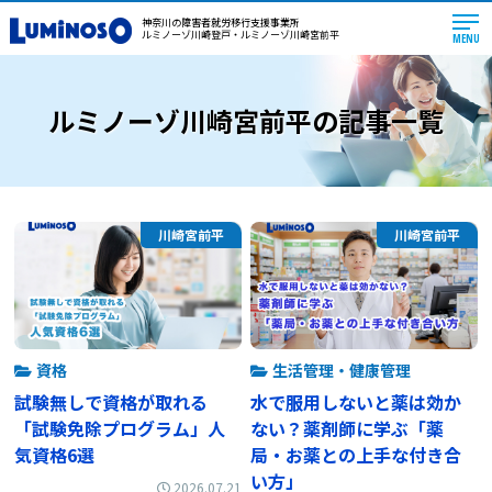
神奈川の障害者就労移行支援事業所
ルミノーゾ川崎登戸・ルミノーゾ川崎宮前平
MENU
ルミノーゾ川崎宮前平の記事一覧
川崎宮前平
川崎宮前平
資格
生活管理・健康管理
試験無しで資格が取れる
水で服用しないと薬は効か
「試験免除プログラム」人
ない？薬剤師に学ぶ「薬
気資格6選
局・お薬との上手な付き合
い方」
2026.07.21